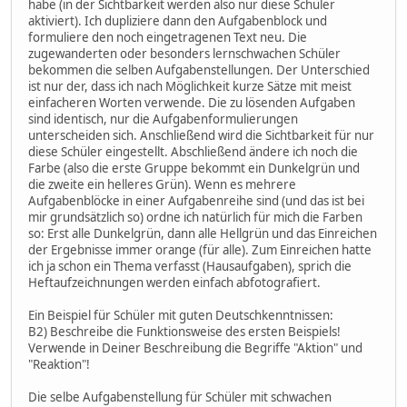
habe (in der Sichtbarkeit werden also nur diese Schüler
aktiviert). Ich dupliziere dann den Aufgabenblock und
formuliere den noch eingetragenen Text neu. Die
zugewanderten oder besonders lernschwachen Schüler
bekommen die selben Aufgabenstellungen. Der Unterschied
ist nur der, dass ich nach Möglichkeit kurze Sätze mit meist
einfacheren Worten verwende. Die zu lösenden Aufgaben
sind identisch, nur die Aufgabenformulierungen
unterscheiden sich. Anschließend wird die Sichtbarkeit für nur
diese Schüler eingestellt. Abschließend ändere ich noch die
Farbe (also die erste Gruppe bekommt ein Dunkelgrün und
die zweite ein helleres Grün). Wenn es mehrere
Aufgabenblöcke in einer Aufgabenreihe sind (und das ist bei
mir grundsätzlich so) ordne ich natürlich für mich die Farben
so: Erst alle Dunkelgrün, dann alle Hellgrün und das Einreichen
der Ergebnisse immer orange (für alle). Zum Einreichen hatte
ich ja schon ein Thema verfasst (Hausaufgaben), sprich die
Heftaufzeichnungen werden einfach abfotografiert.
Ein Beispiel für Schüler mit guten Deutschkenntnissen:
B2) Beschreibe die Funktionsweise des ersten Beispiels!
Verwende in Deiner Beschreibung die Begriffe "Aktion" und
"Reaktion"!
Die selbe Aufgabenstellung für Schüler mit schwachen