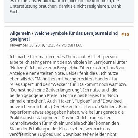
es frei heraus: Endlich kann ich mich um die kümmern, die
Unterstützung brauchen, damit sie nicht resignieren. Dank
Euch!
Allgemein
/
Welche Symbole für das Lernjournal sind
#10
geeignet?
November 30, 2019, 12:25:47 VORMITTAG
Ich mache hier mal ein neues Thema auf. Als Lehrperson
arbeite ich sehr gerne mit den Symbolen im Lernjournal unter
"Notizen". Ich nutze zum Beispiel die Ziffernkästen 1 bis 5 zur
Anzeige einer erteilten Note. Leider fehlt die 6. Ich nutze
ebenfalls das "Männchen mit hochgereckten Händen" für
"Alles super" und den "Wecker" für "Da kommt noch was" bzw.
"Du hast noch eine Zeitverlängerung". Ich nutze auch die
beiden gebogenen Pfeile in Form eines Kreises für "Noch
einmal einreichen". Auch "Haken", "Upload" und "Download"
nutze ich ziemlich oft. (Den Haken für Listen, ob Schüler z.B. in
Papierform etwas abgegeben haben, wie bei uns gerade die
Praktikumsbestätigungen - Das heißt: Ich trage das zu
Kontrollzwecken für mich ein und alle Schüler können den
Stand der Erfüllung in der Klasse sehen, wenn ich das
veröffentliche.) Upload und Download sehen leider nicht