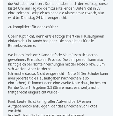
die Aufgaben zu lösen. Sie haben aber auch den Auftrag, diese
bis 24 Uhr am Tag vor dem zu erteilenden Unterricht in LV
einzureichen. Beispiel: Ich habe die Klasse am Mittwoch, also
wird bis Dienstag 24 Uhr eingereicht.
Zu kompliziert für den Schüler?
Überhaupt nicht, denn er/sie fotografiert die Hausaufgaben
einfach ab. Ein Handy hat jeder. Die app gibt es für alle
Betriebssysteme.
Wo ist das Problem? Ganz einfach: Sie müssen sich daran
gewöhnen. Es ist also ein Prozess. Die Lehrperson kann also
nicht gleich bei Nichteinreichungen mit der Note 5 bzw. 6 um
sich werfen. Aber fordern!
Ich mache das so: Nicht eingereicht = Note 6! Der Schüler kann
aber jederzeit die Hausaufgaben nachreichen (also
einreichen). Es kommt dann eine zweite Note dazu, im besten
Fall die Note 1. Ergebnis 3,5 (Strafe muss ein, weil ja nicht
fristgerecht eingereicht wurde).
Fazit: Leute. Es ist kein großer Aufwand bei LV einen
Aufgabenblock anzulegen, der das Einreichen von Fotos
vorsieht.
Vorteil1: Mein Zeitaufwand ist zunächst minimal.