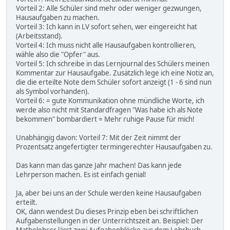
Vorteil 2: Alle Schüler sind mehr oder weniger gezwungen,
Hausaufgaben zu machen.
Vorteil 3: Ich kann in LV sofort sehen, wer eingereicht hat
(Arbeitsstand).
Vorteil 4: Ich muss nicht alle Hausaufgaben kontrollieren,
wähle also die "Opfer" aus.
Vorteil 5: Ich schreibe in das Lernjournal des Schülers meinen
Kommentar zur Hausaufgabe. Zusätzlich lege ich eine Notiz an,
die die erteilte Note dem Schüler sofort anzeigt (1 - 6 sind nun
als Symbol vorhanden).
Vorteil 6: = gute Kommunikation ohne mündliche Worte, ich
werde also nicht mit Standardfragen "Was habe ich als Note
bekommen" bombardiert = Mehr ruhige Pause für mich!
Unabhängig davon: Vorteil 7: Mit der Zeit nimmt der
Prozentsatz angefertigter termingerechter Hausaufgaben zu.
Das kann man das ganze Jahr machen! Das kann jede
Lehrperson machen. Es ist einfach genial!
Ja, aber bei uns an der Schule werden keine Hausaufgaben
erteilt.
OK, dann wendest Du dieses Prinzip eben bei schriftlichen
Aufgabenstellungen in der Unterrichtszeit an. Beispiel: Der
Mathelehrer lässt zwei Aufgabenblöcke aus dem Lehrbuch