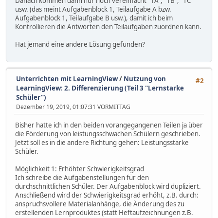
Danach kommen dann nur noch vereinfacht "1A", "1B", "1C"
usw. (das meint Aufgabenblock 1, Teilaufgabe A bzw.
Aufgabenblock 1, Teilaufgabe B usw.), damit ich beim
Kontrollieren die Antworten den Teilaufgaben zuordnen kann.
Hat jemand eine andere Lösung gefunden?
Unterrichten mit LearningView
/
Nutzung von
#2
LearningView: 2. Differenzierung (Teil 3 "Lernstarke
Schüler")
Dezember 19, 2019, 01:07:31 VORMITTAG
Bisher hatte ich in den beiden vorangegangenen Teilen ja über
die Förderung von leistungsschwachen Schülern geschrieben.
Jetzt soll es in die andere Richtung gehen: Leistungsstarke
Schüler.
Möglichkeit 1: Erhöhter Schwierigkeitsgrad
Ich schreibe die Aufgabenstellungen für den
durchschnittlichen Schüler. Der Aufgabenblock wird dupliziert.
Anschließend wird der Schwierigkeitsgrad erhöht, z.B. durch:
anspruchsvollere Materialanhänge, die Änderung des zu
erstellenden Lernproduktes (statt Heftaufzeichnungen z.B.