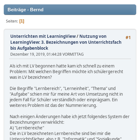
Beiträge - Bernd
Seiten
1
Unterrichten mit LearningView
/
Nutzung von
#1
LearningView: 3. Bezeichnungen von Unterrichtsfach
bis Aufgabenblock
Dezember 19, 2019, 01:44:28 VORMITTAG
Als ich mit LV begonnen hatte kam ich schnell zu einem
Problem: Mit welchen Begriffen möchte ich schülergerecht
was in LV bezeichnen?
Die Begriffe "Lernbereich", "Lerneinheit", "Thema" und
"Aufgabe" schien mir für meine Art von Umsetzung nicht in
jedem Fall für Schüler verständlich oder einprägsam. Ein
weiteres Problem ist das der Nummerierung.
Nach einigen Änderungen habe ich jetzt folgendes System der
Bezeichnungen verwirklicht:
A) "Lernbereiche"
Die in LV bezeichneten Lernbereiche sind bei mir die
Unterrichtsfächer, also z.B. "Informatik" und "Sozialkunde"