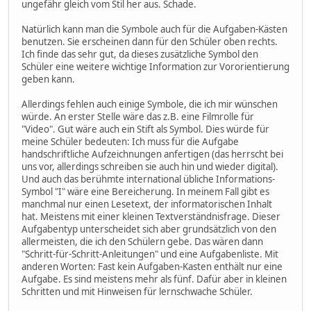
ungefähr gleich vom Stil her aus. Schade.
Natürlich kann man die Symbole auch für die Aufgaben-Kästen
benutzen. Sie erscheinen dann für den Schüler oben rechts.
Ich finde das sehr gut, da dieses zusätzliche Symbol den
Schüler eine weitere wichtige Information zur Vororientierung
geben kann.
Allerdings fehlen auch einige Symbole, die ich mir wünschen
würde. An erster Stelle wäre das z.B. eine Filmrolle für
"Video". Gut wäre auch ein Stift als Symbol. Dies würde für
meine Schüler bedeuten: Ich muss für die Aufgabe
handschriftliche Aufzeichnungen anfertigen (das herrscht bei
uns vor, allerdings schreiben sie auch hin und wieder digital).
Und auch das berühmte international übliche Informations-
Symbol "I" wäre eine Bereicherung. In meinem Fall gibt es
manchmal nur einen Lesetext, der informatorischen Inhalt
hat. Meistens mit einer kleinen Textverständnisfrage. Dieser
Aufgabentyp unterscheidet sich aber grundsätzlich von den
allermeisten, die ich den Schülern gebe. Das wären dann
"Schritt-für-Schritt-Anleitungen" und eine Aufgabenliste. Mit
anderen Worten: Fast kein Aufgaben-Kasten enthält nur eine
Aufgabe. Es sind meistens mehr als fünf. Dafür aber in kleinen
Schritten und mit Hinweisen für lernschwache Schüler.