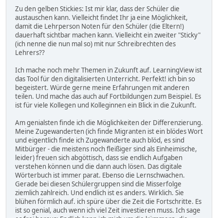
Zu den gelben Stickies: Ist mir klar, dass der Schüler die
austauschen kann. Vielleicht findet Ihr ja eine Möglichkeit,
damit die Lehrperson Noten für den Schüler (die Eltern!)
dauerhaft sichtbar machen kann. Vielleicht ein zweiter "Sticky"
(ich nenne die nun mal so) mit nur Schreibrechten des
Lehrers??
Ich mache noch mehr Themen in Zukunft auf. LearningView ist
das Tool für den digitalisierten Unterricht. Perfekt! ich bin so
begeistert. Würde gerne meine Erfahrungen mit anderen
teilen. Und mache das auch auf Fortbildungen zum Beispiel. Es
ist für viele Kollegen und Kolleginnen ein Blick in die Zukunft.
Am genialsten finde ich die Möglichkeiten der Differenzierung.
Meine Zugewanderten (ich finde Migranten ist ein blödes Wort
und eigentlich finde ich Zugewanderte auch blöd, es sind
Mitbürger - die meistens noch fleißiger sind als Einheimische,
leider) freuen sich abgöttisch, dass sie endlich Aufgaben
verstehen können und die dann auch lösen. Das digitale
Wörterbuch ist immer parat. Ebenso die Lernschwachen.
Gerade bei diesen Schülergruppen sind die Misserfolge
ziemlich zahlreich. Und endlich ist es anders. Wirklich. Sie
blühen förmlich auf. ich spüre über die Zeit die Fortschritte. Es
ist so genial, auch wenn ich viel Zeit investieren muss. Ich sage