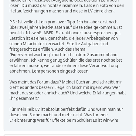
lösen. Du musst gar nichts einsammeln. Lass ein Foto von den
Heftaufzeichnungen machen und diese in LV einreichen.
P.S.: Ist vielleicht ein primitiver Tipp. Ich bin aber erst nach
über zwei Jahren iPad-Klassen auf diese Idee gekommen. Ist
peinlich. Ich weiß. ABER: Es funktioniert ausgesprochen gut.
Letztlich ist es eine Eigenschaft, die jeder Arbeitgeber von
seinen Mitarbeitern erwartet: Erteilte Aufgaben sind
fristgerecht zu erfüllen. Auch das Thema
"Eigenverantwortung" möchte ich in dem Zusammenhang
erwähnen. Ich kenne genug Schüler, die das erst noch selbst
erfahren müssen, weil andere ihnen diese Verantwortung
abnehmen, Lehrpersonen eingeschlossen.
Was meint das Forum dazu? Meldet Euch an und schreibt mir.
Geht es anders besser? Liege ich falsch mit irgendwas? Wer
macht das so oder ähnlich auch? Und welche Erfahrungen habt
Ihr gesammelt?
Für mein Teil: LV ist absolut perfekt dafür. Und wenn man nur
diese eine Sache macht und mehr nicht. Was für eine
Erleichterung! Was für Effekte beim Schüler! Es ist win-win!