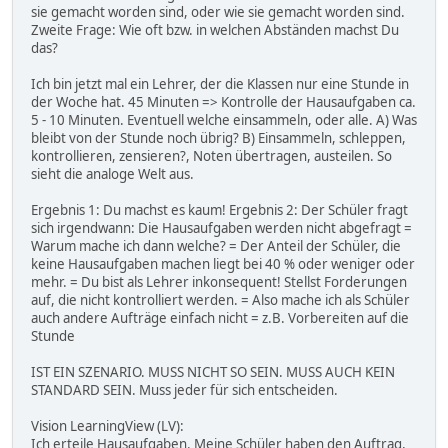
sie gemacht worden sind, oder wie sie gemacht worden sind.
Zweite Frage: Wie oft bzw. in welchen Abständen machst Du
das?
Ich bin jetzt mal ein Lehrer, der die Klassen nur eine Stunde in
der Woche hat. 45 Minuten => Kontrolle der Hausaufgaben ca.
5 - 10 Minuten. Eventuell welche einsammeln, oder alle. A) Was
bleibt von der Stunde noch übrig? B) Einsammeln, schleppen,
kontrollieren, zensieren?, Noten übertragen, austeilen. So
sieht die analoge Welt aus.
Ergebnis 1: Du machst es kaum! Ergebnis 2: Der Schüler fragt
sich irgendwann: Die Hausaufgaben werden nicht abgefragt =
Warum mache ich dann welche? = Der Anteil der Schüler, die
keine Hausaufgaben machen liegt bei 40 % oder weniger oder
mehr. = Du bist als Lehrer inkonsequent! Stellst Forderungen
auf, die nicht kontrolliert werden. = Also mache ich als Schüler
auch andere Aufträge einfach nicht = z.B. Vorbereiten auf die
Stunde
IST EIN SZENARIO. MUSS NICHT SO SEIN. MUSS AUCH KEIN
STANDARD SEIN. Muss jeder für sich entscheiden.
Vision LearningView (LV):
Ich erteile Hausaufgaben. Meine Schüler haben den Auftrag,