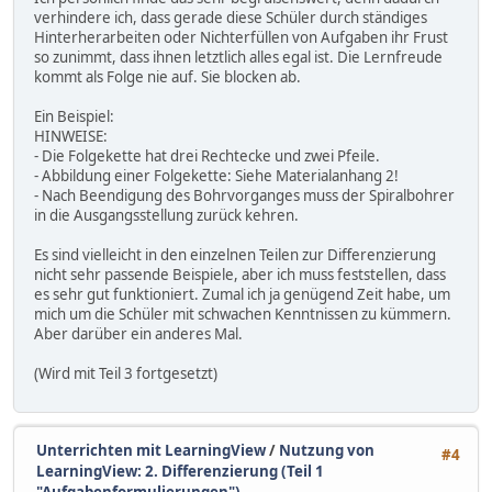
verhindere ich, dass gerade diese Schüler durch ständiges
Hinterherarbeiten oder Nichterfüllen von Aufgaben ihr Frust
so zunimmt, dass ihnen letztlich alles egal ist. Die Lernfreude
kommt als Folge nie auf. Sie blocken ab.
Ein Beispiel:
HINWEISE:
- Die Folgekette hat drei Rechtecke und zwei Pfeile.
- Abbildung einer Folgekette: Siehe Materialanhang 2!
- Nach Beendigung des Bohrvorganges muss der Spiralbohrer
in die Ausgangsstellung zurück kehren.
Es sind vielleicht in den einzelnen Teilen zur Differenzierung
nicht sehr passende Beispiele, aber ich muss feststellen, dass
es sehr gut funktioniert. Zumal ich ja genügend Zeit habe, um
mich um die Schüler mit schwachen Kenntnissen zu kümmern.
Aber darüber ein anderes Mal.
(Wird mit Teil 3 fortgesetzt)
Unterrichten mit LearningView
/
Nutzung von
#4
LearningView: 2. Differenzierung (Teil 1
"Aufgabenformulierungen")