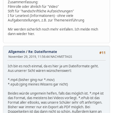
Zusammenfassung:
Filmrolle oder ähnlich für "Video"
Stift für "handschriftliche Aufzeichnungen"
I für Lesetext (Informationen) - ohne viele
Aufgabenstellungen, z.B. zur Themeneinführung
Mir werden sicherlich noch mehr einfallen. Ich melde mich
dann wieder hier.
Allgemein
/
Re: Dateiformate
#11
November 29, 2019, 11:56:44 NACHMITTAGS
Ich bin es noch einmal, da es hier ja um Dateiformate geht.
Aus unserer Sicht wären wünschenswert:
*.mp4 (bisher ging nur *.mov)
*.epub (ging meines Wissens gar nicht)
Beides würde ungemein helfen, falls das möglich ist. *.mp4 ist
das Format, das meistens bei Videos vorliegt. *.ePub ist das
Format aller eBooks, was unsere Schüler sehr oft anfertigen.
Bisher war immer nur ein Export als PDF möglich. Bei
Doppelseiten ist das dann nicht so schön. Außerdem kann an