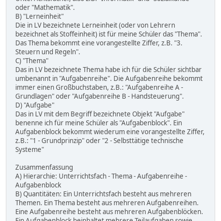
oder "Mathematik".
B) "Lerneinheit"
Die in LV bezeichnete Lerneinheit (oder von Lehrern
bezeichnet als Stoffeinheit) ist für meine Schüler das "Thema".
Das Thema bekommt eine vorangestellte Ziffer, z.B. "3.
Steuern und Regeln".
C) "Thema"
Das in LV bezeichnete Thema habe ich für die Schüler sichtbar
umbenannt in "Aufgabenreihe". Die Aufgabenreihe bekommt
immer einen Großbuchstaben, z.B.: "Aufgabenreihe A -
Grundlagen" oder "Aufgabenreihe B - Handsteuerung".
D) "Aufgabe"
Das in LV mit dem Begriff bezeichnete Objekt "Aufgabe"
benenne ich für meine Schüler als "Aufgabenblock". Ein
Aufgabenblock bekommt wiederum eine vorangestellte Ziffer,
z.B.: "1 - Grundprinzip" oder "2 - Selbsttätige technische
Systeme"
Zusammenfassung
A) Hierarchie: Unterrichtsfach - Thema - Aufgabenreihe -
Aufgabenblock
B) Quantitäten: Ein Unterrichtsfach besteht aus mehreren
Themen. Ein Thema besteht aus mehreren Aufgabenreihen.
Eine Aufgabenreihe besteht aus mehreren Aufgabenblöcken.
Ein Aufgabenblock beinhaltet mehrere Teilaufgaben sowie