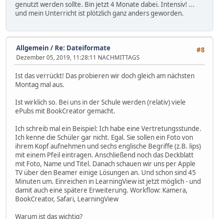
genutzt werden sollte. Bin jetzt 4 Monate dabei. Intensiv! ...
und mein Unterricht ist plötzlich ganz anders geworden.
Allgemein
/
Re: Dateiformate
#8
Dezember 05, 2019, 11:28:11 NACHMITTAGS
Ist das verrückt! Das probieren wir doch gleich am nächsten
Montag mal aus.
Ist wirklich so. Bei uns in der Schule werden (relativ) viele
ePubs mit BookCreator gemacht.
Ich schreib mal ein Beispiel: Ich habe eine Vertretungsstunde.
Ich kenne die Schüler gar nicht. Egal. Sie sollen ein Foto von
ihrem Kopf aufnehmen und sechs englische Begriffe (z.B. lips)
mit einem Pfeil eintragen. Anschließend noch das Deckblatt
mit Foto, Name und Titel. Danach schauen wir uns per Apple
TV über den Beamer einige Lösungen an. Und schon sind 45
Minuten um. Einreichen in LearningView ist jetzt möglich - und
damit auch eine spätere Erweiterung. Workflow: Kamera,
BookCreator, Safari, LearningView
Warum ist das wichtig?