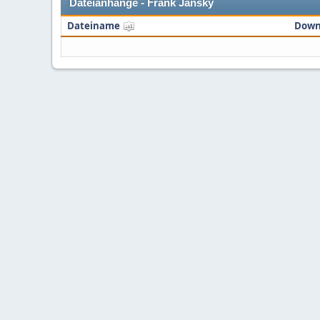
Dateianhänge - Frank Jansky
Dateiname
Down